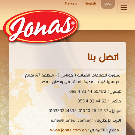
عربي
English
Français
Toggle
navigation
اتصل بنا
السورية للصناعات الغذائية ( جوناس )– منطقة
A7
تجمع
انديستريا غرب – مدينة العاشر من رمضان - مصر
تليفون :
055 4 33 44 60/1/2
فاكس :
055 4 33 44 63
موبايل:
010 10 26 27 37
/01033334453
البريد الإلكتروني:
jonas@jonas .com.eg
الموقع الإلكتروني :
www.jonas.com.eg